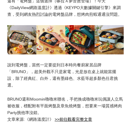
還有「電烤盤」這個選擇（哆拉Ａ夢音效登場）！今天
《DailyView網路溫度計》透過《KEYPO大數據關鍵引擎》來調
查，受到網友熱烈討論的電烤盤品牌，想烤肉煎蝦通通沒問題。
說到電烤盤，當然一定要提到日本時尚餐廚家居品牌
「BRUNO」，超美外觀不只是家電，光是放在桌上就能當擺
設，除了經典紅、白外，還有墨綠色、水藍等超多顏色任君挑
選。
BRUNO還和Moomin嚕嚕米聯名，手把換成嚕嚕米玩偶讓人立馬
被收服，標配附有平面烤盤及章魚燒烤盤，想要來一場質感烤肉
Party挑他準沒錯。
文章來源:《網路溫度計》
>>前往觀看完整文章