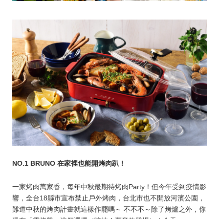
NO.1 BRUNO 在家裡也能開烤肉趴！
一家烤肉萬家香，每年中秋最期待烤肉Party！但今年受到疫情影
響，全台18縣市宣布禁止戶外烤肉，台北市也不開放河濱公園，
難道中秋的烤肉計畫就這樣作罷嗎～ 不不不～ 除了烤爐之外，你