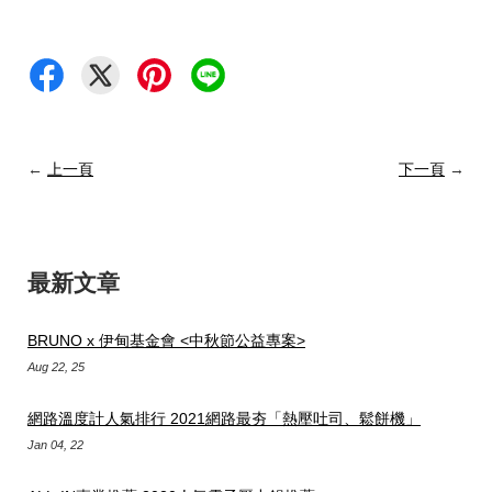
←
上一頁
下一頁
→
最新文章
BRUNO x 伊甸基金會 <中秋節公益專案>
Aug 22, 25
網路溫度計人氣排行 2021網路最夯「熱壓吐司、鬆餅機」
Jan 04, 22