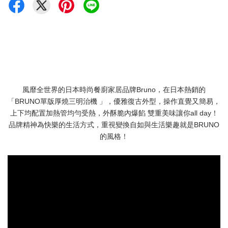
風靡全世界的日本時尚餐廚家居品牌Bruno，在日本熱銷的
「BRUNO單版厚燒三明治機 」，優雅復古外型，操作直覺又簡易，
上下均配置加熱管均勻受熱，外酥脆內爆餡 雙重美味讓你all day！
品牌精神為快樂的生活方式，重視變換自如與生活樂趣就是BRUNO
的風格！