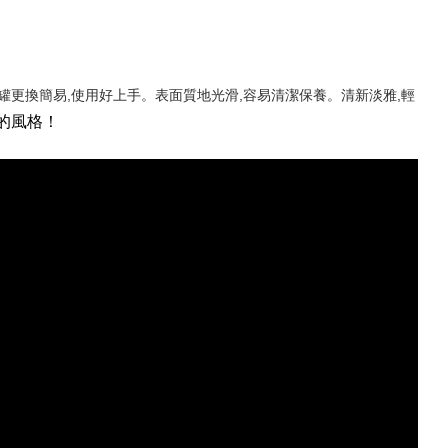
斯罐更換簡易,使用好上手。表面質地光滑,容易清潔保養。清新淡雅,輕
的風格！