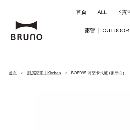
首頁
ALL
⚡寶可
露營 ❘ OUTDOOR
›
›
首頁
廚房家電｜Kitchen
BOE095 薄型卡式爐 (象牙白)