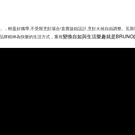
式爐」，輕盈好攜帶,不受限烹飪場合!直覺旋鈕設計,烹飪火候自由調整。瓦
變換自如與生活樂趣就是BRUNO
品牌精神為快樂的生活方式，重視