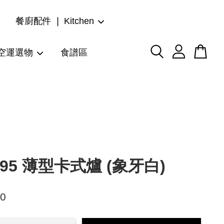
餐廚配件 ❘ Kitchen
空運選物
食譜區
095 薄型卡式爐 (象牙白)
80