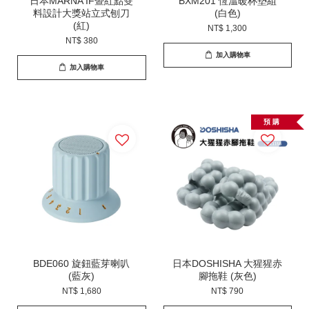
日本MARNA IF暨紅點雙
BXM201 恆溫暖杯墊組
料設計大獎站立式刨刀
(白色)
(紅)
NT$ 1,300
NT$ 380
加入購物車
加入購物車
預 購
BDE060 旋鈕藍芽喇叭
日本DOSHISHA 大猩猩赤
(藍灰)
腳拖鞋 (灰色)
NT$ 1,680
NT$ 790