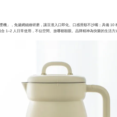
能豆漿機」，免濾網細緻研磨，讓豆渣入口即化、口感滑順不沙嘴；具備 1
合 1–2 人日常使用，不佔空間、放哪都順眼。
品牌精神為快樂的生活方