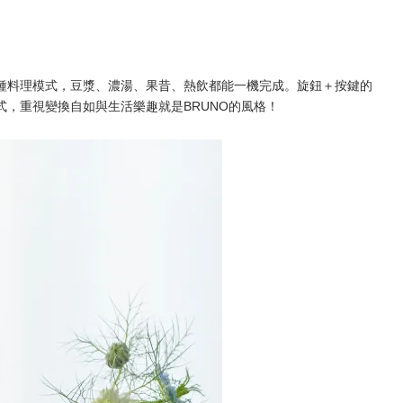
0 種料理模式，豆漿、濃湯、果昔、熱飲都能一機完成。旋鈕＋按鍵的
式，重視變換自如與生活樂趣就是BRUNO的風格！