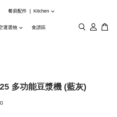
餐廚配件 ❘ Kitchen
空運選物
食譜區
125 多功能豆漿機 (藍灰)
80