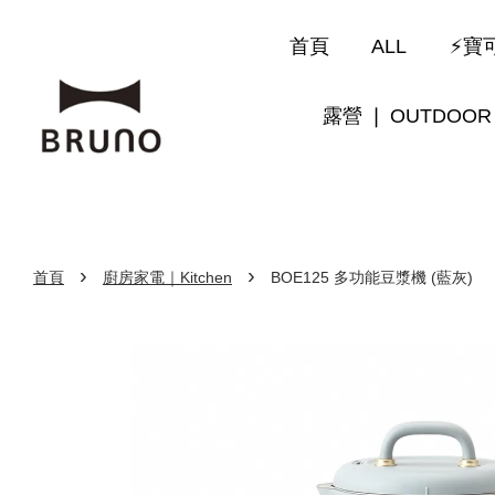
首頁
ALL
⚡寶可
露營 ❘ OUTDOOR
›
›
首頁
廚房家電｜Kitchen
BOE125 多功能豆漿機 (藍灰)