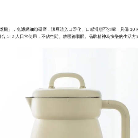
能豆漿機」，免濾網細緻研磨，讓豆渣入口即化、口感滑順不沙嘴；具備 1
合 1–2 人日常使用，不佔空間、放哪都順眼。
品牌精神為快樂的生活方