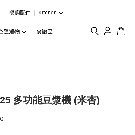
餐廚配件 ❘ Kitchen
空運選物
食譜區
125 多功能豆漿機 (米杏)
80