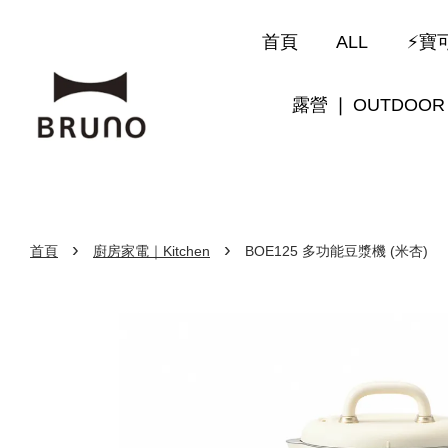
首頁
ALL
⚡寶可
露營 ❘ OUTDOOR
›
›
首頁
廚房家電｜Kitchen
BOE125 多功能豆漿機 (米杏)