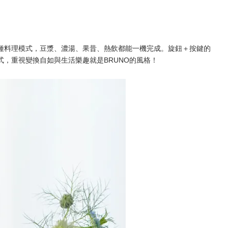
0 種料理模式，豆漿、濃湯、果昔、熱飲都能一機完成。旋鈕＋按鍵的
式，重視變換自如與生活樂趣就是BRUNO的風格！