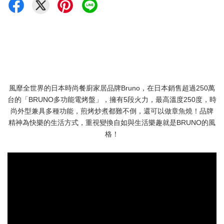
風靡全世界的日本時尚餐廚家居品牌Bruno，在日本銷售超過250萬
台的「BRUNO多功能電烤盤」，擁有5段火力，最高溫度250度，時
尚外型兼具多種功能，煎烤炒煮都難不倒，還可以做章魚燒！品牌
精神為快樂的生活方式，重視變換自如與生活樂趣就是BRUNO的風
格！