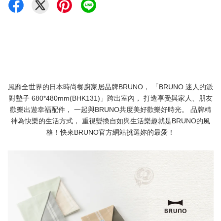
風靡全世界的日本時尚餐廚家居品牌BRUNO， 「BRUNO 迷人的派
對墊子 680*480mm(BHK131)」跨出室內， 打造享受與家人、朋友
歡樂出遊幸福配件， 一起與BRUNO共度美好歡樂好時光。 品牌精
神為快樂的生活方式， 重視變換自如與生活樂趣就是BRUNO的風
格！快來BRUNO官方網站挑選妳的最愛！