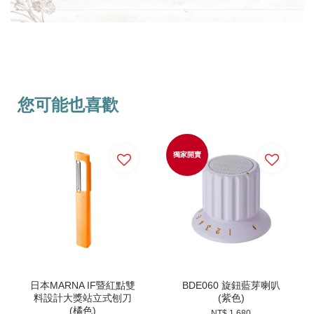
您可能也喜歡
獨家開賣
日本MARNA IF暨紅點雙
BDE060 旋鈕藍芽喇叭
料設計大獎站立式刨刀
(紫色)
(橘色)
NT$ 1,680