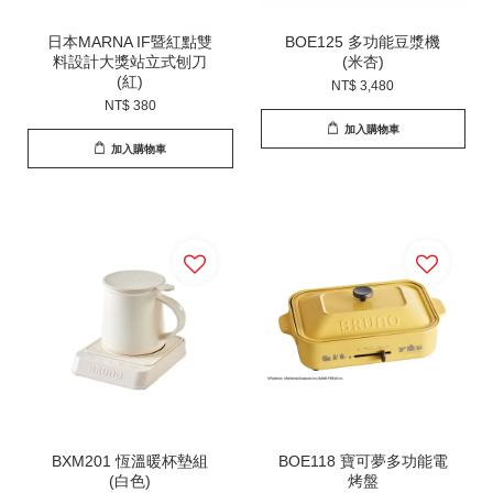
日本MARNA IF暨紅點雙
BOE125 多功能豆漿機
料設計大獎站立式刨刀
(米杏)
(紅)
NT$ 3,480
NT$ 380
加入購物車
加入購物車
BXM201 恆溫暖杯墊組
BOE118 寶可夢多功能電
(白色)
烤盤