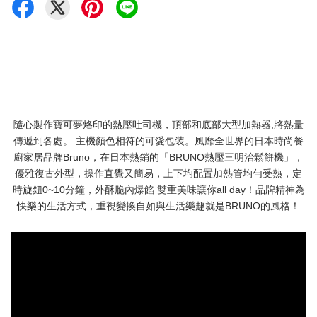
隨心製作寶可夢烙印的熱壓吐司機，頂部和底部大型加熱器,將熱量
傳遞到各處。 主機顏色相符的可愛包装。風靡全世界的日本時尚餐
廚家居品牌Bruno，在日本熱銷的「BRUNO熱壓三明治鬆餅機」，
優雅復古外型，操作直覺又簡易，上下均配置加熱管均勻受熱，定
時旋鈕0~10分鐘，外酥脆內爆餡 雙重美味讓你all day！品牌精神為
快樂的生活方式，重視變換自如與生活樂趣就是BRUNO的風格！