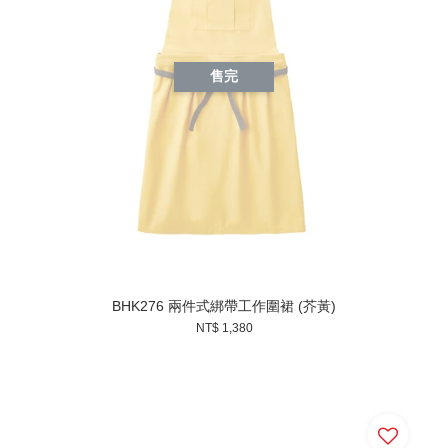
售完
BHK276 兩件式綁帶工作圍裙 (芥黃)
NT$ 1,380