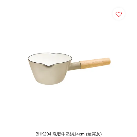
BHK294 琺瑯牛奶鍋14cm (迷霧灰)