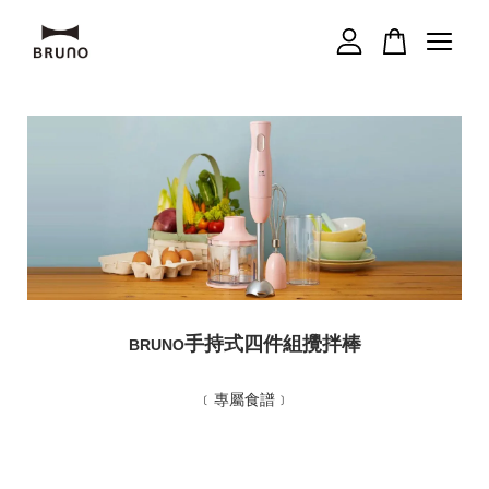
您的購物車目前還是空的。
繼續購物
手持式四件組攪拌棒
BRUNO
﹝專屬食譜﹞