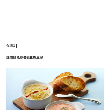
食譜3 ▌
煙燻鮭魚抹醬&鷹嘴豆泥