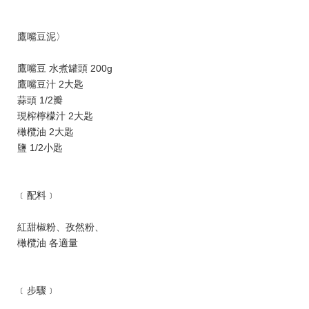
鷹嘴豆泥〉
鷹嘴豆 水煮罐頭 200g
鷹嘴豆汁 2大匙
蒜頭 1/2瓣
現榨檸檬汁 2大匙
橄欖油 2大匙
鹽 1/2小匙
﹝配料﹞
紅甜椒粉、孜然粉、
橄欖油 各適量
﹝步驟﹞