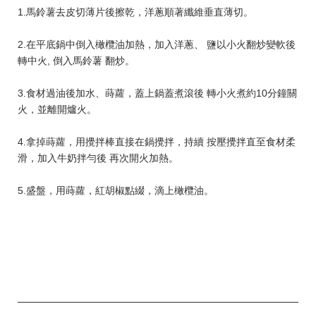
1.馬鈴薯去皮切薄片後擦乾，洋蔥順著纖維垂直薄切。
2.在平底鍋中倒入橄欖油加熱，加入洋蔥、 鹽以小火翻炒變軟後
轉中火, 倒入馬鈴薯 翻炒。
3.食材過油後加水、蒔蘿，蓋上鍋蓋煮滾後 轉小火煮約10分鐘關
火，並離開爐火。
4.拿掉蒔蘿，用攪拌棒直接在鍋攪拌，持續 按壓攪拌直至食材柔
滑，加入牛奶拌勻後 再次開火加熱。
5.盛盤，用蒔蘿，紅胡椒點綴，滴上橄欖油。