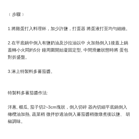
﹝步驟﹞
1.將雞蛋打入料理杯，加少許鹽，打蛋器 將蛋液打至均勻細緻。
2.在平底鍋中倒入有鹽奶油及沙拉油以中 火加熱倒入1後蓋上鍋
蓋轉小火悶約5分 鐘周圍開始凝固定型, 中間滑嫩狀態時將 蛋包
對折盛盤。
3.淋上特製料多蕃茄醬。
特製料多蕃茄醬作法:
洋蔥, 櫛瓜, 茄子切2~3cm塊狀，倒入切碎 器內切細平底鍋倒入
橄欖油加熱, 蔬菜稍 微拌炒過油倒入蕃茄醬稍微燉煮後以鹽、 胡
椒調味。