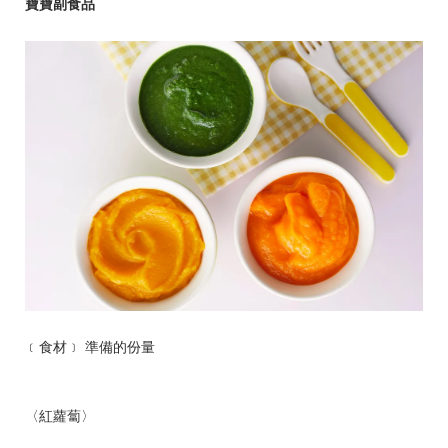
寶寶副食品
﹝食材﹞ 準備的份量
〈紅蘿蔔〉