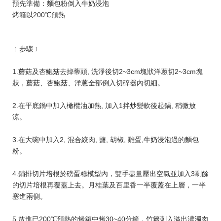
預先準備：麵包粉倒入牛奶浸泡
烤箱以200℃預熱
﹝步驟﹞
1.蘑菇及杏鮑菇去掉蒂頭, 洗淨後切2~3cm塊狀洋蔥切2~3cm塊
狀，蘑菇、杏鮑菇、洋蔥全部倒入切碎器內切細。
2.在平底鍋中加入橄欖油加熱, 加入1拌炒變軟後起鍋, 稍微放
涼。
3.在大碗中加入2, 混合絞肉, 鹽, 胡椒, 雞蛋,牛奶浸泡過的麵包
粉。
4.鋪排切片培根於磅蛋糕模型內，雙手盡量壓出空氣並加入3剩餘
的切片培根再覆蓋上去。月桂葉及百里香一半覆蓋在上層，一半
塞進兩側。
5.放進已200℃預熱的烤箱中烤30~40分鐘，竹籤刺入溢出濃濁肉