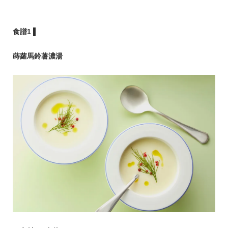
食譜1 ▌
蒔蘿馬鈴薯濃湯