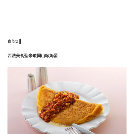
食譜2 ▌
西法美食聖米歇爾山歐姆蛋