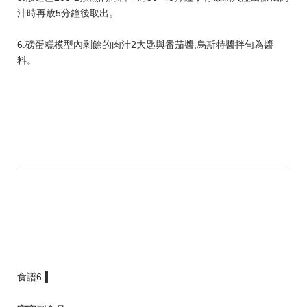
汁時再放5分鐘後取出。
6.磅蛋糕模型內剩餘的肉汁2大匙與番茄醬,烏斯特醬拌勻為醬
料。
食譜6 ▌