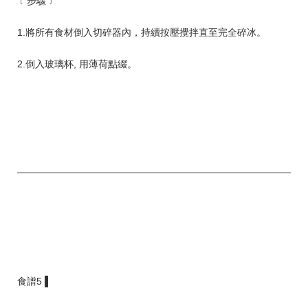
﹝步驟﹞
1.將所有食材倒入切碎器內，持續按壓攪拌直至完全碎冰。
2.倒入玻璃杯, 用薄荷點綴。
食譜5 ▌