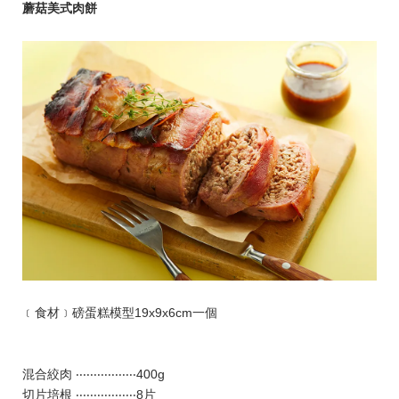
蘑菇美式肉餅
﹝食材﹞磅蛋糕模型19x9x6cm一個
混合絞肉 ‧‧‧‧‧‧‧‧‧‧‧‧‧‧‧‧‧400g
切片培根 ‧‧‧‧‧‧‧‧‧‧‧‧‧‧‧‧‧8片