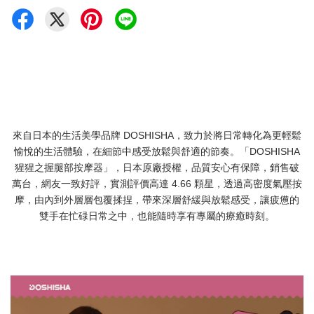
來自日本的生活美學品牌 DOSHISHA，致力於將日常轉化為更輕鬆
愉悅的生活體驗，在細節中感受放鬆與舒適的節奏。「DOSHISHA
猩猩之握腿部按摩器」，日本原廠授權，品質安心有保障，銷售破
萬台，網友一致好評，實測評價高達 4.66 顆星，透過高密度氣壓按
摩，由內到外層層包覆揉捏，帶來深層舒緩與放鬆感受，讓疲憊的
雙手在忙碌日常之中，也能隨時享有專屬的療癒時刻。