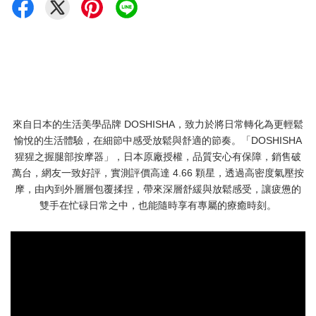
來自日本的生活美學品牌 DOSHISHA，致力於將日常轉化為更輕鬆
愉悅的生活體驗，在細節中感受放鬆與舒適的節奏。「DOSHISHA
猩猩之握腿部按摩器」，日本原廠授權，品質安心有保障，銷售破
萬台，網友一致好評，實測評價高達 4.66 顆星，透過高密度氣壓按
摩，由內到外層層包覆揉捏，帶來深層舒緩與放鬆感受，讓疲憊的
雙手在忙碌日常之中，也能隨時享有專屬的療癒時刻。