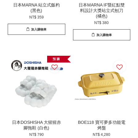
日本MARNA 站立式飯杓
日本MARNA IF暨紅點雙
(黑色)
料設計大獎站立式刨刀
(橘色)
NT$ 359
NT$ 380
加入購物車
加入購物車
預 購
日本DOSHISHA 大猩猩赤
BOE118 寶可夢多功能電
腳拖鞋 (白色)
烤盤
NT$ 790
NT$ 4,280