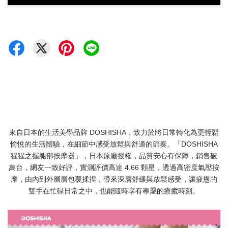
來自日本的生活美學品牌 DOSHISHA，致力於將日常轉化為更輕鬆
愉悅的生活體驗，在細節中感受放鬆與舒適的節奏。「DOSHISHA
猩猩之握腿部按摩器」，日本原廠授權，品質安心有保障，銷售破
萬台，網友一致好評，實測評價高達 4.66 顆星，透過高密度氣壓按
摩，由內到外層層包覆揉捏，帶來深層舒緩與放鬆感受，讓疲憊的
雙手在忙碌日常之中，也能隨時享有專屬的療癒時刻。