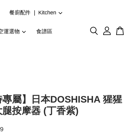
餐廚配件 ❘ Kitchen
空運選物
食譜區
專屬】日本DOSHISHA 猩猩
腿按摩器 (丁香紫)
99