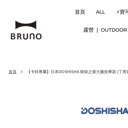
首頁
ALL
⚡寶可
露營 ❘ OUTDOOR
›
首頁
【卡特專屬】日本DOSHISHA 猩猩之握大腿按摩器 (丁香