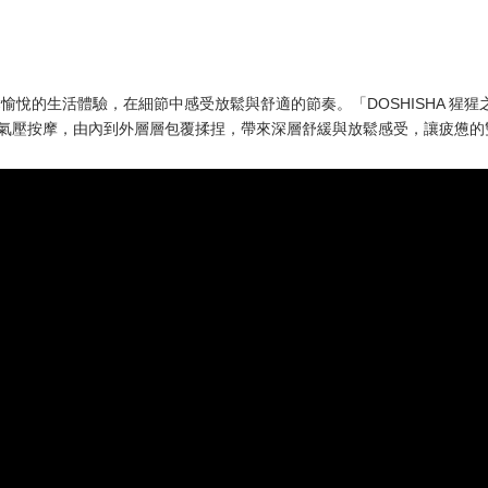
輕鬆愉悅的生活體驗，在細節中感受放鬆與舒適的節奏。「DOSHISHA 
高密度氣壓按摩，由內到外層層包覆揉捏，帶來深層舒緩與放鬆感受，讓疲憊