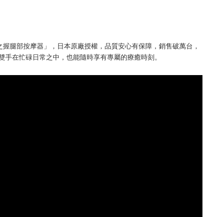
猩猩之握腿部按摩器」，日本原廠授權，品質安心有保障，銷售破萬台，
的雙手在忙碌日常之中，也能隨時享有專屬的療癒時刻。