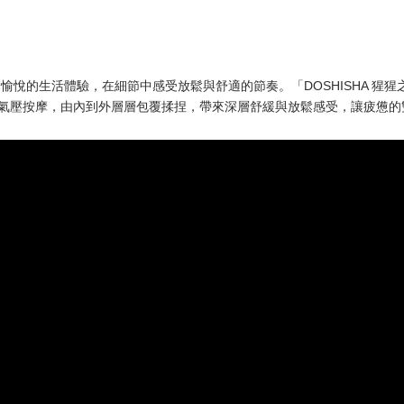
輕鬆愉悅的生活體驗，在細節中感受放鬆與舒適的節奏。「DOSHISHA 
高密度氣壓按摩，由內到外層層包覆揉捏，帶來深層舒緩與放鬆感受，讓疲憊