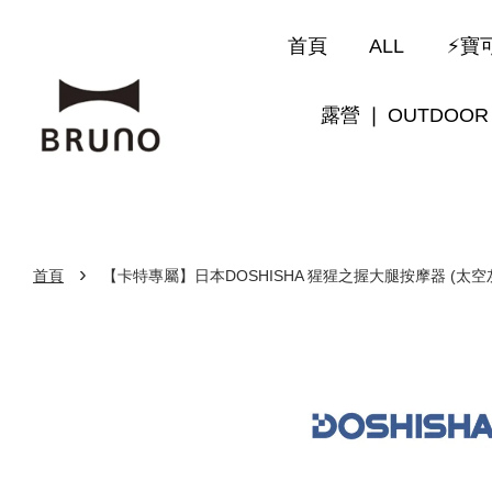
首頁
ALL
⚡寶可
露營 ❘ OUTDOOR
›
首頁
【卡特專屬】日本DOSHISHA 猩猩之握大腿按摩器 (太空