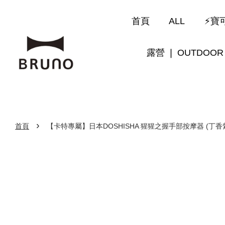
首頁
ALL
⚡寶可
露營 ❘ OUTDOOR
›
首頁
【卡特專屬】日本DOSHISHA 猩猩之握手部按摩器 (丁香