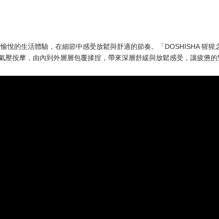
輕鬆愉悅的生活體驗，在細節中感受放鬆與舒適的節奏。「DOSHISHA 
高密度氣壓按摩，由內到外層層包覆揉捏，帶來深層舒緩與放鬆感受，讓疲憊