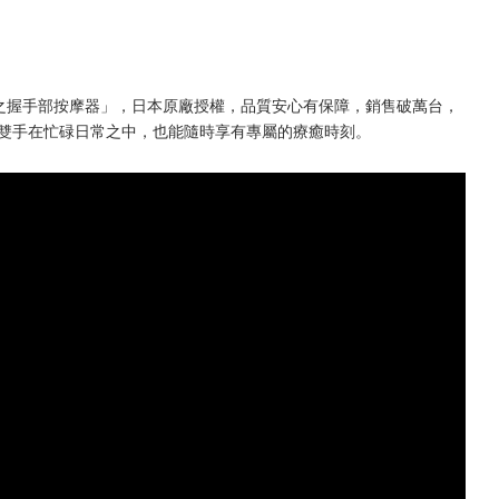
猩猩之握手部按摩器」，日本原廠授權，品質安心有保障，銷售破萬台，
的雙手在忙碌日常之中，也能隨時享有專屬的療癒時刻。