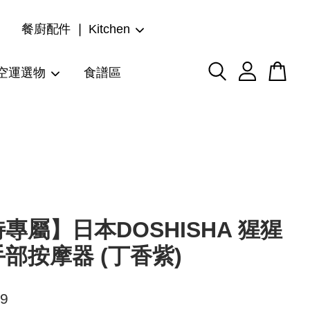
餐廚配件 ❘ Kitchen
空運選物
食譜區
專屬】日本DOSHISHA 猩猩
部按摩器 (丁香紫)
99