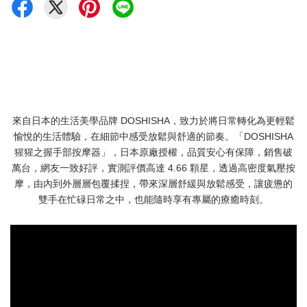
來自日本的生活美學品牌 DOSHISHA，致力於將日常轉化為更輕鬆
愉悅的生活體驗，在細節中感受放鬆與舒適的節奏。「DOSHISHA
猩猩之握手部按摩器」，日本原廠授權，品質安心有保障，銷售破
萬台，網友一致好評，實測評價高達 4.66 顆星，透過高密度氣壓按
摩，由內到外層層包覆揉捏，帶來深層舒緩與放鬆感受，讓疲憊的
雙手在忙碌日常之中，也能隨時享有專屬的療癒時刻。