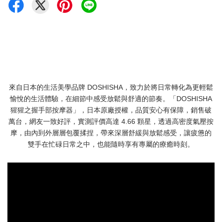
來自日本的生活美學品牌 DOSHISHA，致力於將日常轉化為更輕鬆
愉悅的生活體驗，在細節中感受放鬆與舒適的節奏。「DOSHISHA
猩猩之握手部按摩器」，日本原廠授權，品質安心有保障，銷售破
萬台，網友一致好評，實測評價高達 4.66 顆星，透過高密度氣壓按
摩，由內到外層層包覆揉捏，帶來深層舒緩與放鬆感受，讓疲憊的
雙手在忙碌日常之中，也能隨時享有專屬的療癒時刻。