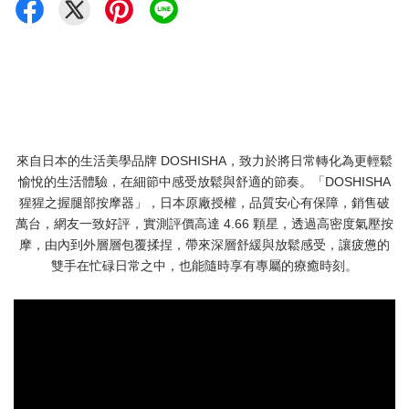
來自日本的生活美學品牌 DOSHISHA，致力於將日常轉化為更輕鬆
愉悅的生活體驗，在細節中感受放鬆與舒適的節奏。「DOSHISHA
猩猩之握腿部按摩器」，日本原廠授權，品質安心有保障，銷售破
萬台，網友一致好評，實測評價高達 4.66 顆星，透過高密度氣壓按
摩，由內到外層層包覆揉捏，帶來深層舒緩與放鬆感受，讓疲憊的
雙手在忙碌日常之中，也能隨時享有專屬的療癒時刻。