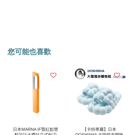
您可能也喜歡
日本MARNA IF暨紅點雙
【卡特專屬】日本
料設計大獎站立式刨刀
DOSHISHA 大猩猩赤腳拖