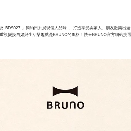
袋 BDS027 」簡約日系展現個人品味 ， 打造享受與家人、朋友歡樂
重視變換自如與生活樂趣就是BRUNO的風格！快來BRUNO官方網站挑