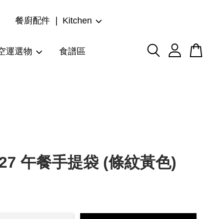
餐廚配件 ❘ Kitchen
空運選物
食譜區
027 午餐手提袋 (條紋黃色)