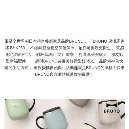
風靡全世界的日本時尚餐廚家居品牌BRUNO， 「BRUNO 保溫馬克
杯 BHK263 」不鏽鋼雙層真空保溫保冰。配件可拆洗更衛生 。質感
配色,精緻生活。 附杯蓋設計,防止灰塵 ，打造享受與家人、朋友歡
樂幸福配件， 一起與BRUNO共度美好歡樂好時光。 品牌精神為快
樂的生活方式， 重視變換自如與生活樂趣就是BRUNO的風格！快來
BRUNO官方網站挑選妳的最愛！