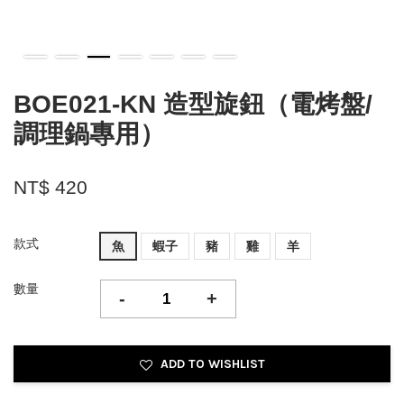
BOE021-KN 造型旋鈕（電烤盤/
調理鍋專用）
NT$ 420
款式
魚
蝦子
豬
雞
羊
數量
-
+
ADD TO WISHLIST