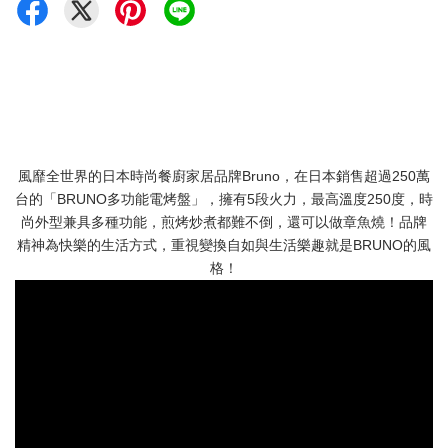
風靡全世界的日本時尚餐廚家居品牌Bruno，在日本銷售超過250萬
台的「BRUNO多功能電烤盤」，擁有5段火力，最高溫度250度，時
尚外型兼具多種功能，煎烤炒煮都難不倒，還可以做章魚燒！品牌
精神為快樂的生活方式，重視變換自如與生活樂趣就是BRUNO的風
格！