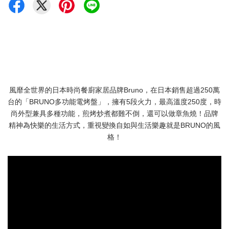
風靡全世界的日本時尚餐廚家居品牌Bruno，在日本銷售超過250萬
台的「BRUNO多功能電烤盤」，擁有5段火力，最高溫度250度，時
尚外型兼具多種功能，煎烤炒煮都難不倒，還可以做章魚燒！品牌
精神為快樂的生活方式，重視變換自如與生活樂趣就是BRUNO的風
格！