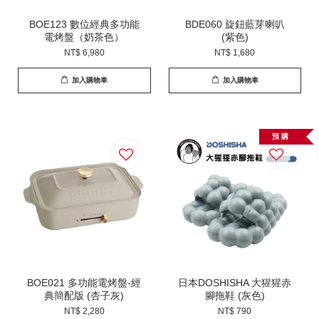
BOE123 數位經典多功能
BDE060 旋鈕藍芽喇叭
電烤盤（奶茶色）
(紫色)
NT$ 6,980
NT$ 1,680
加入購物車
加入購物車
預 購
BOE021 多功能電烤盤-經
日本DOSHISHA 大猩猩赤
典簡配版 (杏子灰)
腳拖鞋 (灰色)
NT$ 2,280
NT$ 790