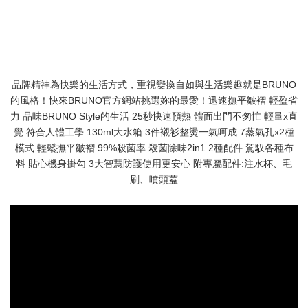
品牌精神為快樂的生活方式，重視變換自如與生活樂趣就是BRUNO
的風格！快來BRUNO官方網站挑選妳的最愛！迅速撫平皺褶 輕盈省
力 品味BRUNO Style的生活 25秒快速預熱 體面出門不匆忙 輕量x直
覺 符合人體工學 130ml大水箱 3件襯衫整燙一氣呵成 7蒸氣孔x2種
模式 輕鬆撫平皺褶 99%殺菌率 殺菌除味2in1 2種配件 駕馭各種布
料 貼心機身掛勾 3大智慧防護使用更安心 附專屬配件:注水杯、毛
刷、噴頭蓋