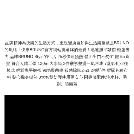
品牌精神為快樂的生活方式，重視變換自如與生活樂趣就是BRUNO
的風格！快來BRUNO官方網站挑選妳的最愛！迅速撫平皺褶 輕盈省
力 品味BRUNO Style的生活 25秒快速預熱 體面出門不匆忙 輕量x直
覺 符合人體工學 130ml大水箱 3件襯衫整燙一氣呵成 7蒸氣孔x2種
模式 輕鬆撫平皺褶 99%殺菌率 殺菌除味2in1 2種配件 駕馭各種布
料 貼心機身掛勾 3大智慧防護使用更安心 附專屬配件:注水杯、毛
刷、噴頭蓋