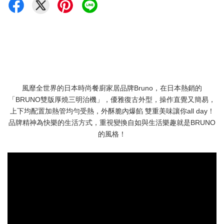
風靡全世界的日本時尚餐廚家居品牌Bruno，在日本熱銷的
「BRUNO雙版厚燒三明治機」，優雅復古外型，操作直覺又簡易，
上下均配置加熱管均勻受熱，外酥脆內爆餡 雙重美味讓你all day！
品牌精神為快樂的生活方式，重視變換自如與生活樂趣就是BRUNO
的風格！