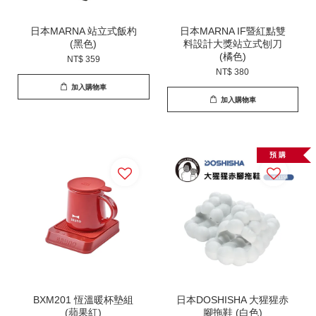
日本MARNA 站立式飯杓
日本MARNA IF暨紅點雙
(黑色)
料設計大獎站立式刨刀
(橘色)
NT$ 359
NT$ 380
加入購物車
加入購物車
預 購
BXM201 恆溫暖杯墊組
日本DOSHISHA 大猩猩赤
(蘋果紅)
腳拖鞋 (白色)