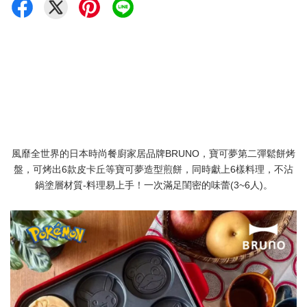
風靡全世界的日本時尚餐廚家居品牌BRUNO，寶可夢第二彈鬆餅烤
盤，可烤出6款皮卡丘等寶可夢造型煎餅，同時獻上6樣料理，不沾
鍋塗層材質-料理易上手！一次滿足閨密的味蕾(3~6人)。