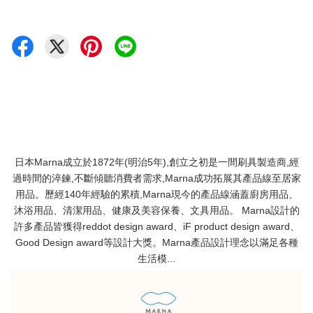
日本Marna成立於1872年(明治5年),創立之初是一間刷具製造商,經
過時間的淬鍊,不斷傾聽消費者需求,Marna成功拓展其產品線至居家
用品。歷經140年經驗的累積,Marna現今的產品線涵蓋廚房用品、
沐浴用品、清潔用品、健康及美容保養、文具用品。 Marna設計的
許多產品皆獲得reddot design award、iF product design award、
Good Design award等設計大獎。Marna產品設計理念以滿足各種
生活模...