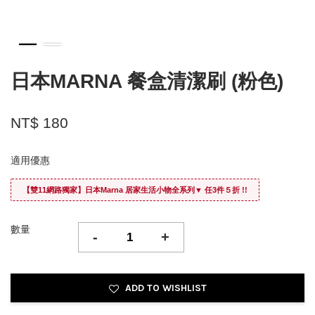
日本MARNA 餐盒清潔刷 (粉色)
NT$ 180
適用優惠
【雙11網路獨家】日本Marna 居家生活小物全系列▼ 任3件５折 !!
數量
-
+
ADD TO WISHLIST