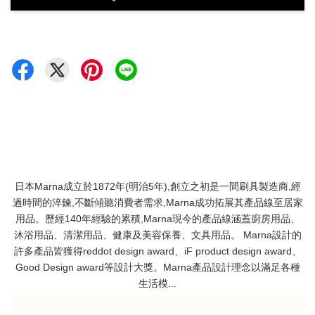
日本Marna成立於1872年(明治5年),創立之初是一間刷具製造商,經
過時間的淬鍊,不斷傾聽消費者需求,Marna成功拓展其產品線至居家
用品。歷經140年經驗的累積,Marna現今的產品線涵蓋廚房用品、
沐浴用品、清潔用品、健康及美容保養、文具用品。 Marna設計的
許多產品皆獲得reddot design award、iF product design award、
Good Design award等設計大獎。Marna產品設計理念以滿足各種
生活模...