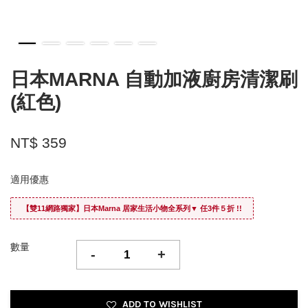
日本MARNA 自動加液廚房清潔刷
(紅色)
NT$ 359
適用優惠
【雙11網路獨家】日本Marna 居家生活小物全系列▼ 任3件５折 !!
數量
-
+
ADD TO WISHLIST