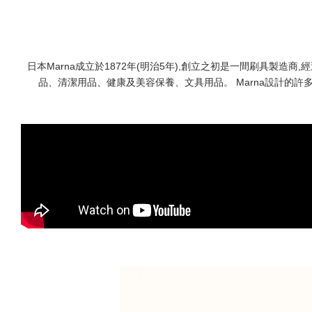
日本Marna成立於1872年(明治5年),創立之初是一間刷具製造
品、清潔用品、健康及美容保養、文具用品。 Marna設計的許多產品皆獲得red