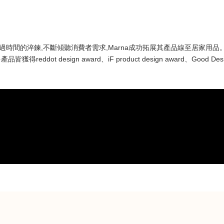
商,經過時間的淬鍊,不斷傾聽消費者需求,Marna成功拓展其產品線至居家用品
dot design award、iF product design award、Good 