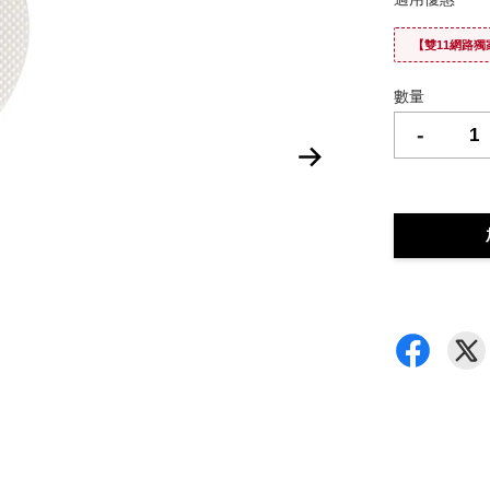
【雙11網路獨
數量
-