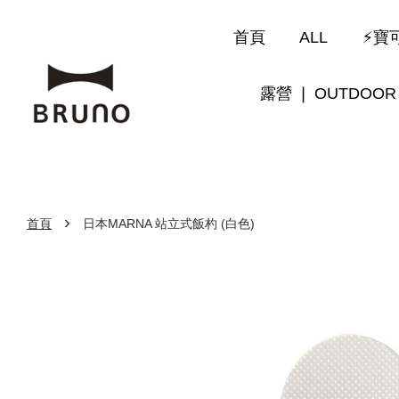
首頁
ALL
⚡寶可
露營 ❘ OUTDOOR
›
首頁
日本MARNA 站立式飯杓 (白色)