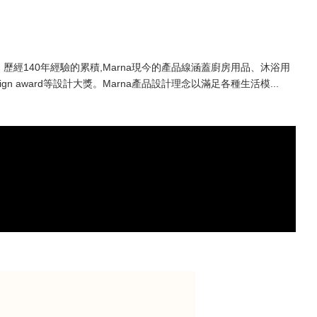
。歷經140年經驗的累積,Marna現今的產品線涵蓋廚房用品、沐浴用
Design award等設計大獎。Marna產品設計理念以滿足各種生活模...