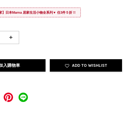
家】日本Marna 居家生活小物全系列▼ 任3件５折 !!
+
加入購物車
ADD TO WISHLIST