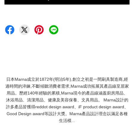
日本Marna成立於1872年(明治5年),創立之初是一間刷具製造商,經
過時間的淬鍊,不斷傾聽消費者需求,Marna成功拓展其產品線至居家
用品。歷經140年經驗的累積,Marna現今的產品線涵蓋廚房用品、
沐浴用品、清潔用品、健康及美容保養、文具用品。 Marna設計的
許多產品皆獲得reddot design award、iF product design award、
Good Design award等設計大獎。Marna產品設計理念以滿足各種
生活模...