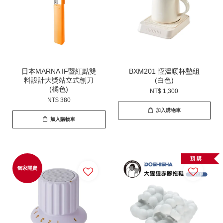
日本MARNA IF暨紅點雙
BXM201 恆溫暖杯墊組
料設計大獎站立式刨刀
(白色)
(橘色)
NT$ 1,300
NT$ 380
加入購物車
加入購物車
預 購
獨家開賣