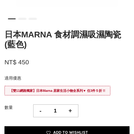
日本MARNA 食材調濕吸濕陶瓷
(藍色)
NT$ 450
適用優惠
【雙11網路獨家】日本Marna 居家生活小物全系列▼ 任3件５折 !!
數量
-
+
ADD TO WISHLIST