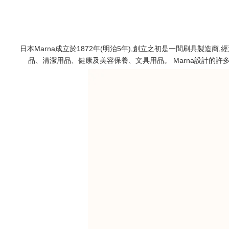
日本Marna成立於1872年(明治5年),創立之初是一間刷具製造
品、清潔用品、健康及美容保養、文具用品。 Marna設計的許多產品皆獲得red