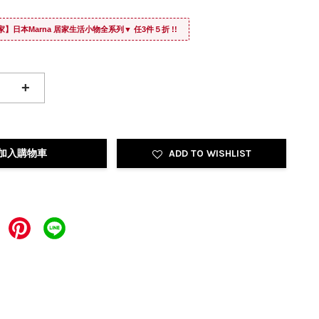
家】日本Marna 居家生活小物全系列▼ 任3件５折 !!
+
加入購物車
ADD TO WISHLIST