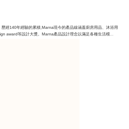
。歷經140年經驗的累積,Marna現今的產品線涵蓋廚房用品、沐浴用
Design award等設計大獎。Marna產品設計理念以滿足各種生活模...