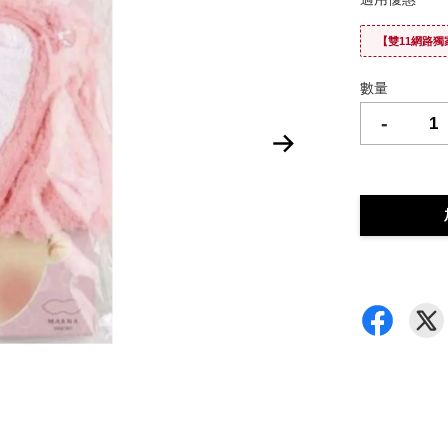
【雙11網路獨
數量
-