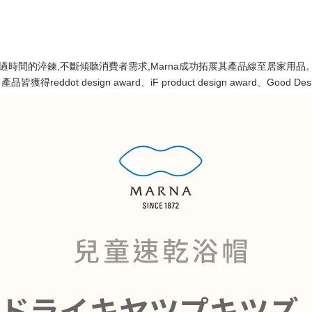
商,經過時間的淬鍊,不斷傾聽消費者需求,Marna成功拓展其產品線至居家用品
dot design award、iF product design award、Good 