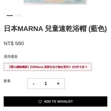
日本MARNA 兒童速乾浴帽 (藍色)
NT$ 580
適用優惠
【雙11網路獨家】日本Marna 居家生活小物全系列▼ 任3件５折 !!
數量
-
+
ADD TO WISHLIST