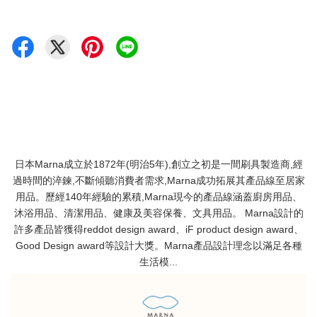
日本Marna成立於1872年(明治5年),創立之初是一間刷具製造商,經
過時間的淬鍊,不斷傾聽消費者需求,Marna成功拓展其產品線至居家
用品。歷經140年經驗的累積,Marna現今的產品線涵蓋廚房用品、
沐浴用品、清潔用品、健康及美容保養、文具用品。 Marna設計的
許多產品皆獲得reddot design award、iF product design award、
Good Design award等設計大獎。Marna產品設計理念以滿足各種
生活模...