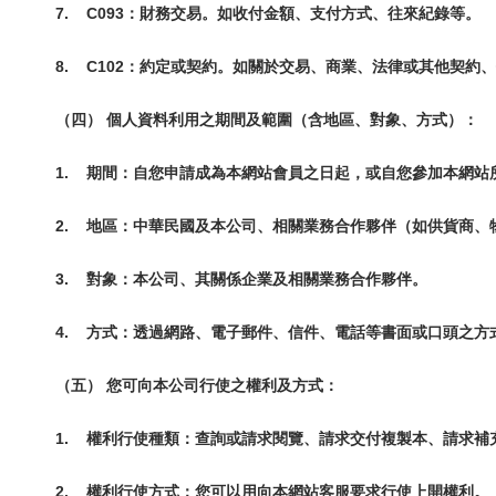
7.
C093：財務交易。如收付金額、支付方式、往來紀錄等。
8.
C102：約定或契約。如關於交易、商業、法律或其他契約
（四） 個人資料利用之期間及範圍（含地區、對象、方式）：
1.
期間：自您申請成為本網站會員之日起，或自您參加本網站
2.
地區：中華民國及本公司、相關業務合作夥伴（如供貨商、
3.
對象：本公司、其關係企業及相關業務合作夥伴。
4.
方式：透過網路、電子郵件、信件、電話等書面或口頭之方
（五） 您可向本公司行使之權利及方式：
1.
權利行使種類：查詢或請求閱覽、請求交付複製本、請求補
2.
權利行使方式：您可以用向本網站客服要求行使上開權利。