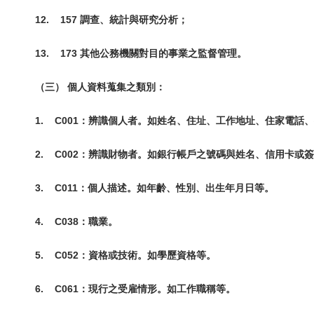
12.
157 調查、統計與研究分析；
13.
173 其他公務機關對目的事業之監督管理。
（三） 個人資料蒐集之類別：
1.
C001：辨識個人者。如姓名、住址、工作地址、住家電話
2.
C002：辨識財物者。如銀行帳戶之號碼與姓名、信用卡或
3.
C011：個人描述。如年齡、性別、出生年月日等。
4.
C038：職業。
5.
C052：資格或技術。如學歷資格等。
6.
C061：現行之受雇情形。如工作職稱等。