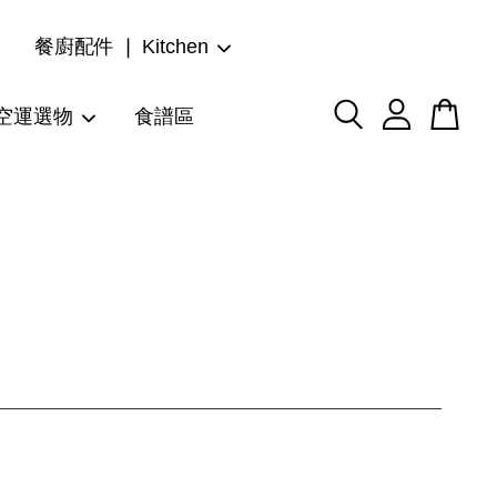
餐廚配件 ❘ Kitchen
空運選物
食譜區