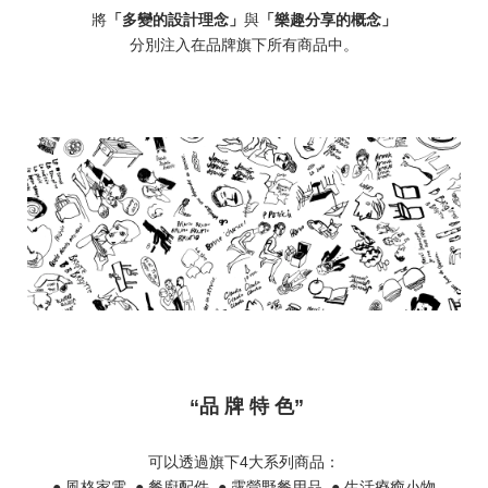
將
「多變的設計理念」
與
「樂趣分享的概念」
分別注入在品牌旗下所有商品中。
“品 牌 特 色”
可以透過旗下4大系列商品：
● 風格家電 ● 餐廚配件 ● 露營野餐用品 ● 生活療癒小物