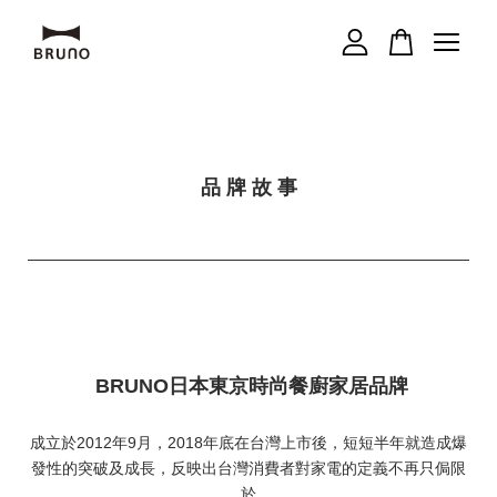
您的購物車目前還是空的。
繼續購物
品 牌 故 事
BRUNO日本東京時尚餐廚家居品牌
成立於2012年9月，2018年底在台灣上市後，短短半年就造成爆
發性的突破及成長，反映出台灣消費者對家電的定義不再只侷限
於